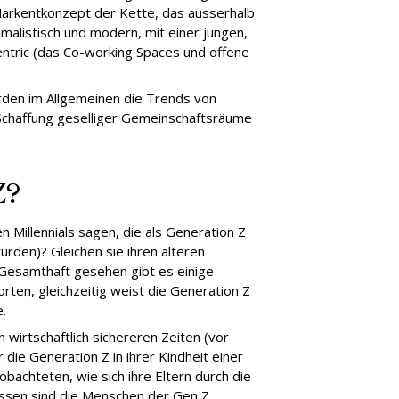
 Markentkonzept der Kette, das ausserhalb
imalistisch und modern, mit einer jungen,
ntric (das Co-working Spaces und offene
den im Allgemeinen die Trends von
Schaffung geselliger Gemeinschaftsräume
Z?
Millennials sagen, die als Generation Z
rden)? Gleichen sie ihren älteren
 Gesamthaft gesehen gibt es einige
en, gleichzeitig weist die Generation Z
.
n wirtschaftlich sichereren Zeiten (vor
ie Generation Z in ihrer Kindheit einer
obachteten, wie sich ihre Eltern durch die
essen sind die Menschen der Gen Z