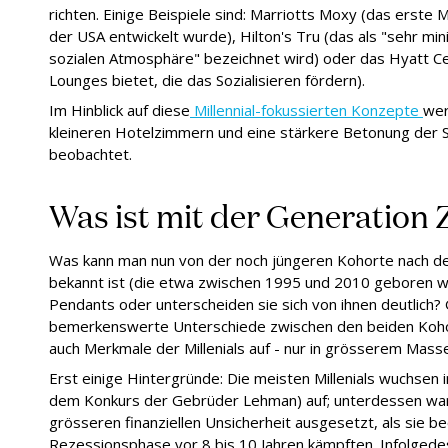
richten. Einige Beispiele sind: Marriotts Moxy (das erste
der USA entwickelt wurde), Hilton's Tru (das als "sehr min
sozialen Atmosphäre" bezeichnet wird) oder das Hyatt Ce
Lounges bietet, die das Sozialisieren fördern).
Im Hinblick auf diese
Millennial-fokussierten Konzepte
wer
kleineren Hotelzimmern und eine stärkere Betonung der 
beobachtet.
Was ist mit der Generation 
Was kann man nun von der noch jüngeren Kohorte nach den 
bekannt ist (die etwa zwischen 1995 und 2010 geboren wu
Pendants oder unterscheiden sie sich von ihnen deutlich?
bemerkenswerte Unterschiede zwischen den beiden Kohort
auch Merkmale der Millenials auf - nur in grösserem Masse
Erst einige Hintergründe: Die meisten Millenials wuchsen i
dem Konkurs der Gebrüder Lehman) auf; unterdessen war d
grösseren finanziellen Unsicherheit ausgesetzt, als sie be
Rezessionsphase vor 8 bis 10 Jahren kämpften. Infolged