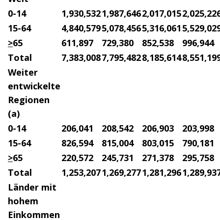
0-14
1,930,532
1,987,646
2,017,015
2,025,22
15-64
4,840,579
5,078,456
5,316,061
5,529,02
>
65
611,897
729,380
852,538
996,944
Total
7,383,008
7,795,482
8,185,614
8,551,19
Weiter
entwickelte
Regionen
(a)
0-14
206,041
208,542
206,903
203,998
15-64
826,594
815,004
803,015
790,181
>
65
220,572
245,731
271,378
295,758
Total
1,253,207
1,269,277
1,281,296
1,289,93
Länder mit
hohem
Einkommen