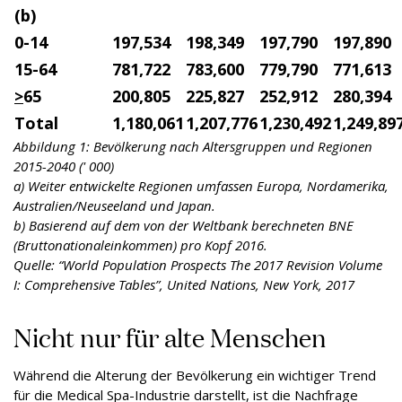
(
b
)
0-14
197,534
198,349
197,790
197,890
15-64
781,722
783,600
779,790
771,613
>
65
200,805
225,827
252,912
280,394
Total
1,180,061
1,207,776
1,230,492
1,249,89
Abbildung 1: Bevölkerung nach Altersgruppen und Regionen
2015-2040 (' 000)
a) Weiter entwickelte Regionen umfassen Europa, Nordamerika,
Australien/Neuseeland und Japan.
b) Basierend auf dem von der Weltbank berechneten BNE
(Bruttonationaleinkommen) pro Kopf 2016.
Quelle: “World Population Prospects The 2017 Revision Volume
I: Comprehensive Tables”, United Nations, New York, 2017
Nicht nur für alte Menschen
Während die Alterung der Bevölkerung ein wichtiger Trend
für die Medical Spa-Industrie darstellt, ist die Nachfrage