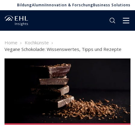
Bildung
Alumni
Innovation & Forschung
Business Solutions
Home
Kochkünste
Vegane Schokolade: Wissenswertes, Tipps und Rezepte