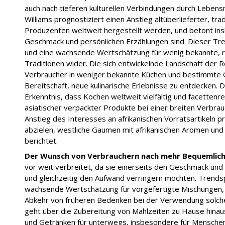
auch nach tieferen kulturellen Verbindungen durch Lebens
Williams prognostiziert einen Anstieg altüberlieferter, trad
Produzenten weltweit hergestellt werden, und betont in
Geschmack und persönlichen Erzählungen sind. Dieser Tr
und eine wachsende Wertschätzung für wenig bekannte, re
Traditionen wider. Die sich entwickelnde Landschaft der R
Verbraucher in weniger bekannte Küchen und bestimmte Ge
Bereitschaft, neue kulinarische Erlebnisse zu entdecken. 
Erkenntnis, dass Kochen weltweit vielfältig und facettenre
asiatischer verpackter Produkte bei einer breiten Verbrau
Anstieg des Interesses an afrikanischen Vorratsartikeln p
abzielen, westliche Gaumen mit afrikanischen Aromen und
berichtet.
Der Wunsch von Verbrauchern nach mehr Bequemlich
vor weit verbreitet, da sie einerseits den Geschmack und
und gleichzeitig den Aufwand verringern möchten. Trends
wachsende Wertschätzung für vorgefertigte Mischungen, 
Abkehr von früheren Bedenken bei der Verwendung solche
geht über die Zubereitung von Mahlzeiten zu Hause hinau
und Getränken für unterwegs, insbesondere für Menschen