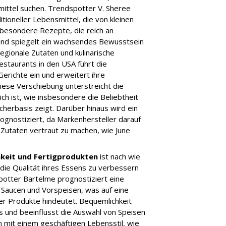
mittel suchen. Trendspotter V. Sheree
itioneller Lebensmittel, die von kleinen
sbesondere Rezepte, die reich an
end spiegelt ein wachsendes Bewusstsein
gionale Zutaten und kulinarische
estaurants in den USA führt die
richte ein und erweitert ihre
Diese Verschiebung unterstreicht die
ich ist, wie insbesondere die Beliebtheit
cherbasis zeigt. Darüber hinaus wird ein
rognostiziert, da Markenhersteller darauf
 Zutaten vertraut zu machen, wie June
keit und Fertigprodukten
ist nach wie
 die Qualität ihres Essens zu verbessern
potter Bartelme prognostiziert eine
Saucen und Vorspeisen, was auf eine
r Produkte hindeutet. Bequemlichkeit
s und beeinflusst die Auswahl von Speisen
 mit einem geschäftigen Lebensstil, wie