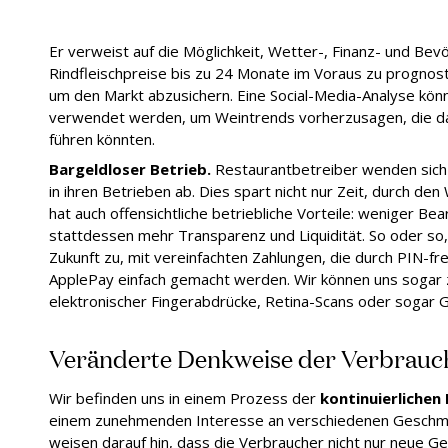
Er verweist auf die Möglichkeit, Wetter-, Finanz- und Be
Rindfleischpreise bis zu 24 Monate im Voraus zu prognost
um den Markt abzusichern. Eine Social-Media-Analyse k
verwendet werden, um Weintrends vorherzusagen, die da
führen könnten.
Bargeldloser Betrieb.
Restaurantbetreiber wenden sich
in ihren Betrieben ab. Dies spart nicht nur Zeit, durch de
hat auch offensichtliche betriebliche Vorteile: weniger Be
stattdessen mehr Transparenz und Liquidität. So oder so,
Zukunft zu, mit vereinfachten Zahlungen, die durch PIN-f
ApplePay einfach gemacht werden. Wir können uns sogar z
elektronischer Fingerabdrücke, Retina-Scans oder sogar G
Veränderte Denkweise der Verbrauc
Wir befinden uns in einem Prozess der
kontinuierlichen
einem zunehmenden Interesse an verschiedenen Geschma
weisen darauf hin, dass die Verbraucher nicht nur neue