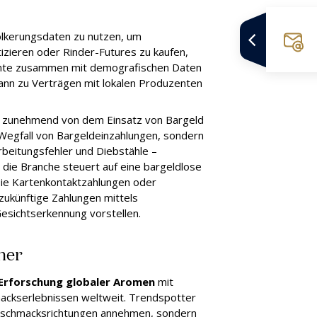
völkerungsdaten zu nutzen, um
izieren oder Rinder-Futures zu kaufen,
önnte zusammen mit demografischen Daten
nn zu Verträgen mit lokalen Produzenten
 zunehmend von dem Einsatz von Bargeld
n Wegfall von Bargeldeinzahlungen, sondern
arbeitungsfehler und Diebstähle –
 die Branche steuert auf eine bargeldlose
reie Kartenkontaktzahlungen oder
ukünftige Zahlungen mittels
esichtserkennung vorstellen.
her
 Erforschung globaler Aromen
mit
ckserlebnissen weltweit. Trendspotter
 Geschmacksrichtungen annehmen, sondern