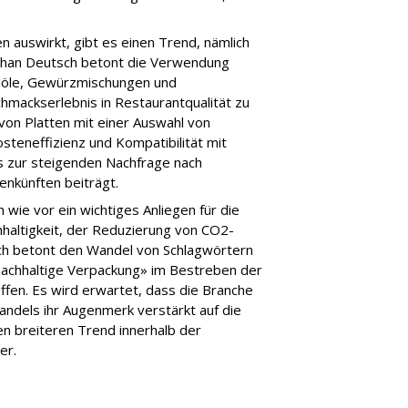
n auswirkt, gibt es einen Trend, nämlich
than Deutsch betont die Verwendung
alöle, Gewürzmischungen und
chmackserlebnis in Restaurantqualität zu
von Platten mit einer Auswahl von
Kosteneffizienz und Kompatibilität mit
s zur steigenden Nachfrage nach
nkünften beiträgt.
 wie vor ein wichtiges Anliegen für die
altigkeit, der Reduzierung von CO2-
ch betont den Wandel von Schlagwörtern
nachhaltige Verpackung» im Bestreben der
ffen. Es wird erwartet, dass die Branche
ndels ihr Augenmerk verstärkt auf die
en breiteren Trend innerhalb der
er.