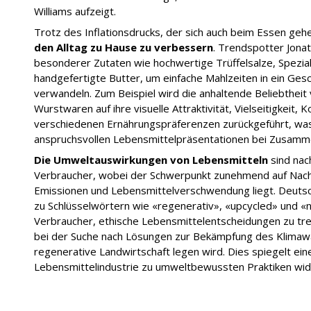
Williams aufzeigt.
Trotz des Inflationsdrucks, der sich auch beim Essen gehe
den Alltag zu Hause zu verbessern
. Trendspotter Jona
besonderer Zutaten wie hochwertige Trüffelsalze, Spezi
handgefertigte Butter, um einfache Mahlzeiten in ein Ges
verwandeln. Zum Beispiel wird die anhaltende Beliebtheit 
Wurstwaren auf ihre visuelle Attraktivität, Vielseitigkeit, 
verschiedenen Ernährungspräferenzen zurückgeführt, wa
anspruchsvollen Lebensmittelpräsentationen bei Zusamme
Die Umweltauswirkungen von Lebensmitteln
sind nach
Verbraucher, wobei der Schwerpunkt zunehmend auf Nachh
Emissionen und Lebensmittelverschwendung liegt. Deuts
zu Schlüsselwörtern wie «regenerativ», «upcycled» und «
Verbraucher, ethische Lebensmittelentscheidungen zu tre
bei der Suche nach Lösungen zur Bekämpfung des Klimawa
regenerative Landwirtschaft legen wird. Dies spiegelt ein
Lebensmittelindustrie zu umweltbewussten Praktiken wid