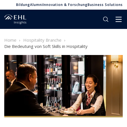
Bildung
Alumni
Innovation & Forschung
Business Solutions
Home
Hospitality Branche
Die Bedeutung von Soft Skills in Hospitality