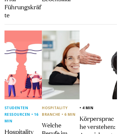
Führungskräf
te
STUDENTEN
HOSPITALITY
• 4 MIN
RESSOURCEN
• 16
BRANCHE
• 6 MIN
Körpersprac
MIN
Welche
he verstehen:
Hospitality
Berufe im