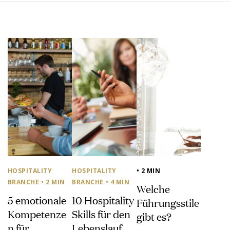
HOSPITALITY
HOSPITALITY
• 2 MIN
BRANCHE
• 2 MIN
BRANCHE
• 4 MIN
Welche
5 emotionale
10 Hospitality
Führungsstile
Kompetenze
Skills für den
gibt es?
n für
Lebenslauf