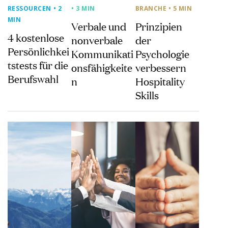
RESSOURCEN
• 2
• 3 MIN
BRANCHE
• 5 MIN
MIN
Verbale und
Prinzipien
4 kostenlose
nonverbale
der
Persönlichkei
Kommunikati
Psychologie
tstests für die
onsfähigkeite
verbessern
Berufswahl
n
Hospitality
Skills