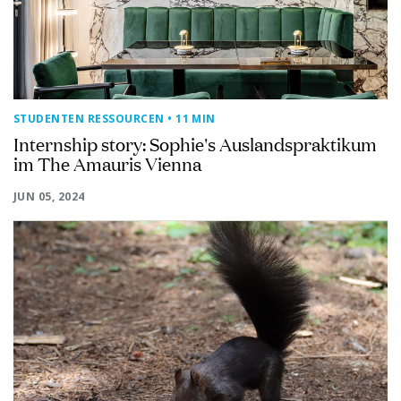
STUDENTEN RESSOURCEN
• 11 MIN
Internship story: Sophie's Auslandspraktikum
im The Amauris Vienna
JUN 05, 2024