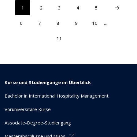
1
2
3
4
5
6
7
8
9
10
...
11
Kurse und Studiengänge im Überblick
Bachelor in International Hospitality Management
Voruniversitäre Kurse
Associate-Degree-Studiengang
Masterabschlüsse und MBAs