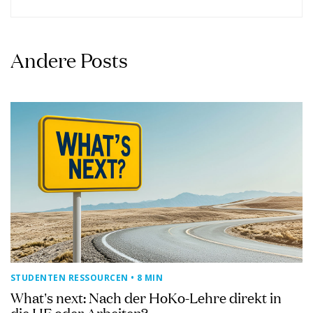
Andere Posts
STUDENTEN RESSOURCEN
• 8 MIN
What's next: Nach der HoKo-Lehre direkt in
die HF oder Arbeiten?