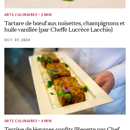
ARTS CULINAIRES
• 3 MIN
Tartare de bœuf aux noisettes, champignons et
huile vanillée [par Cheffe Lucrèce Lacchio]
OCT. 07, 2024
ARTS CULINAIRES
• 4 MIN
Terrine de légumes confits [Recette par Chef