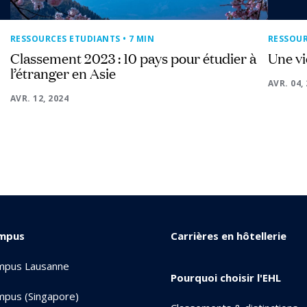
RESSOURCES ETUDIANTS
• 7 MIN
RESSOU
Classement 2023 : 10 pays pour étudier à
Une vi
l’étranger en Asie
AVR. 04,
AVR. 12, 2024
mpus
Carrières en hôtellerie
mpus Lausanne
Pourquoi choisir l'EHL
pus (Singapore)