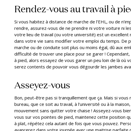
Rendez-vous au travail à pi
Si vous habitez à distance de marche de l’EHL, ou de n’i
rendre, assurez-vous de ne prendre ni votre voiture ni l
votre lieu de travail (ou votre université) est un excellen
dans votre vie sans modifier votre emploi du temps. De pl
marche ou de conduite soit plus ou moins égal, dû aux emb
difficulté de trouver une place pour se garer ! Cependant,
à pied, alors essayez de vous garer un peu loin de là où vo
serez contents de pouvoir vous dégourdir les jambes avan
Asseyez-vous
Bon, peut-être pas si tranquillement que ça. Mais si vous 
bureau, que ce soit au travail, à l’université ou à la maison
mouvement sans quitter votre chaise ! Asseyez-vous bien
vous sur vos pointes de pied, maintenez cette position 
à plat, répétez cela autant de fois que vous pouvez. Per
avancerez dans votre journée avec une maitrise parfaite 