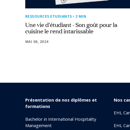
RESSOURCES ETUDIANTS
• 2 MIN
Une vie d'étudiant - Son goût pour la
cuisine le rend intarissable
MAI 06, 2024
Présentation de nos diplômes et
Nos ca
formations
EHL Ca
Bachelor in International Hospitality
Management
EHL Cam