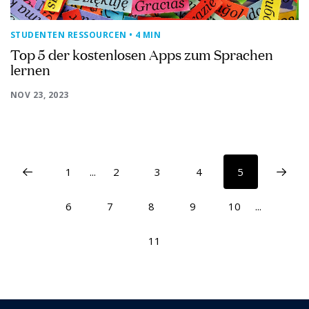
STUDENTEN RESSOURCEN
• 4 MIN
Top 5 der kostenlosen Apps zum Sprachen
lernen
NOV 23, 2023
1
...
2
3
4
5
6
7
8
9
10
...
11