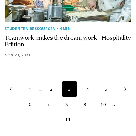
STUDENTEN RESSOURCEN
• 4 MIN
Teamwork makes the dream work - Hospitality
Edition
NOV 23, 2023
1
...
2
3
4
5
6
7
8
9
10
...
11