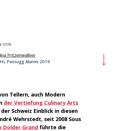
N VON
lina Fritzenwallner
HL Passugg Alumni 2019
 von Tellern, auch Modern
en
der Vertiefung Culinary Arts
der Schweiz Einblick in diesen
ndré Wehrstedt, seit 2008 Sous
m Dolder Grand
führte die