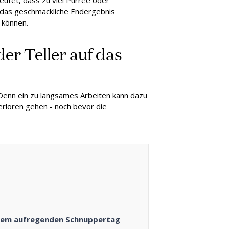
tet, dass zu viel Pürree oder
h das geschmackliche Endergebnis
 können.
er Teller auf das
 Denn ein zu langsames Arbeiten kann dazu
erloren gehen - noch bevor die
inem aufregenden Schnuppertag