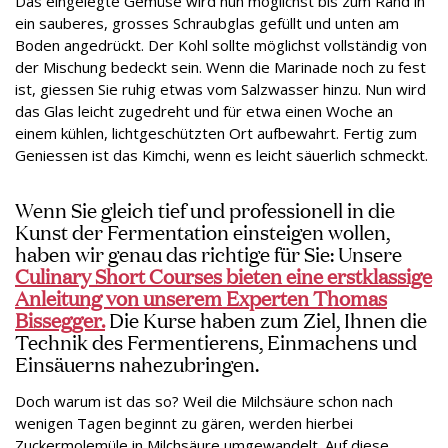
Das eingelegte Gemüse wird nun möglichst bis zum Rand in
ein sauberes, grosses Schraubglas gefüllt und unten am
Boden angedrückt. Der Kohl sollte möglichst vollständig von
der Mischung bedeckt sein. Wenn die Marinade noch zu fest
ist, giessen Sie ruhig etwas vom Salzwasser hinzu. Nun wird
das Glas leicht zugedreht und für etwa einen Woche an
einem kühlen, lichtgeschützten Ort aufbewahrt. Fertig zum
Geniessen ist das Kimchi, wenn es leicht säuerlich schmeckt.
Wenn Sie gleich tief und professionell in die
Kunst der Fermentation einsteigen wollen,
haben wir genau das richtige für Sie: Unsere
Culinary Short Courses bieten eine erstklassige
Anleitung von unserem Experten Thomas
Bissegger.
Die Kurse haben zum Ziel, Ihnen die
Technik des Fermentierens, Einmachens und
Einsäuerns nahezubringen.
Doch warum ist das so? Weil die Milchsäure schon nach
wenigen Tagen beginnt zu gären, werden hierbei
Zuckermolemüle in Milchsäure umgewandelt. Auf diese