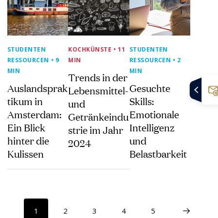
STUDENTEN
KOCHKÜNSTE
• 11
STUDENTEN
RESSOURCEN
• 9
MIN
RESSOURCEN
• 2
MIN
MIN
Trends in der
Auslandsprak
Gesuchte
Lebensmittel-
tikum in
Skills:
und
Amsterdam:
Emotionale
Getränkeindu
Ein Blick
Intelligenz
strie im Jahr
hinter die
und
2024
Kulissen
Belastbarkeit
1
2
3
4
5