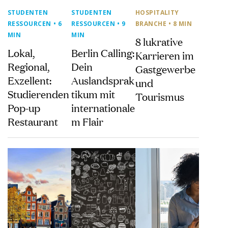
STUDENTEN
STUDENTEN
HOSPITALITY
RESSOURCEN
• 6
RESSOURCEN
• 9
BRANCHE
• 8 MIN
MIN
MIN
8 lukrative
Lokal,
Berlin Calling:
Karrieren im
Regional,
Dein
Gastgewerbe
Exzellent:
Auslandsprak
und
Studierenden
tikum mit
Tourismus
Pop-up
internationale
Restaurant
m Flair