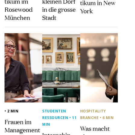
tikum im
kleinen Dorf
tikum in New
Rosewood
in die grosse
York
München
Stadt
• 2 MIN
STUDENTEN
HOSPITALITY
RESSOURCEN
• 11
BRANCHE
• 6 MIN
Frauen im
MIN
Was macht
Management
Internship