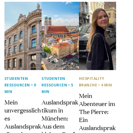
STUDENTEN
STUDENTEN
HOSPITALITY
RESSOURCEN
• 9
RESSOURCEN
• 5
BRANCHE
• 4 MIN
MIN
MIN
Mein
Mein
Auslandsprak
Abenteuer im
unvergesslich
tikum in
The Pierre:
es
München:
Ein
Auslandsprak
Aus dem
Auslandsprak