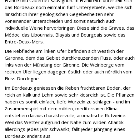
France und Cabernet Sauvignon. In Frankreich unterteilt sich
das Bordeaux noch einmal in fünf Untergebiete, welche sich
hinsichtlich ihrer geologischen Gegebenheiten sehr
voneinander unterscheiden und somit natürlich auch
individuelle Weine hervorbringen. Diese sind die Graves, das
Médoc, das Libournais, Blayais und Bourgeais sowie das
Entre-Deux-Mers.
Die Rebfläche am linken Ufer befinden sich westlich der
Garonne, dem das Gebiet durchkreuzenden Fluss, oder auch
links von der Mündung der Gironne. Die Weinberge vom
rechten Ufer liegen dagegen östlich oder auch nördlich vom
Fluss Dordogne.
Im Bordeaux geniessen die Reben fruchtbaren Boden, der
reich an Kalk und Lehm sowie sehr kiesreich ist. Die Pflanzen
haben es somit einfach, tiefe Wurzeln zu schlagen - und im
Zusammenspiel mit dem milden, mediterranen Klima
entstehen daraus charaktervolle, aromatische Rotweine.
Weil das Wetter aufgrund der Nähe zum wilden Atlantik
allerdings jedes Jahr schwankt, fällt jeder Jahrgang eines
Bordeaux anders aus.