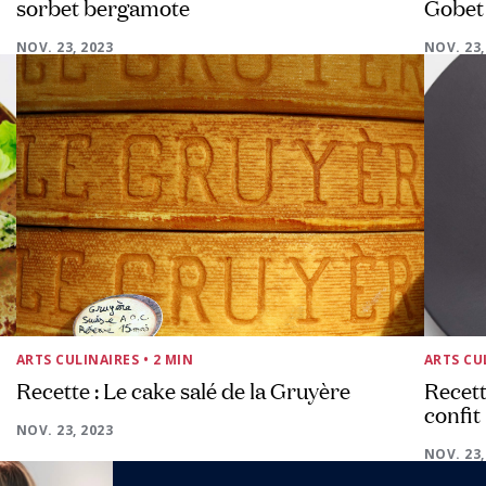
sorbet bergamote
Gobet
NOV. 23, 2023
NOV. 23,
ARTS CULINAIRES
• 2 MIN
ARTS CU
Recette : Le cake salé de la Gruyère
Recett
confit
NOV. 23, 2023
NOV. 23,