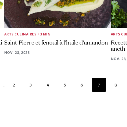
ARTS CULINAIRES
• 3 MIN
ARTS CU
i
Saint-Pierre et fenouil à l'huile d'amandon
Recett
aneth
NOV. 23, 2023
NOV. 23,
...
2
3
4
5
6
7
8