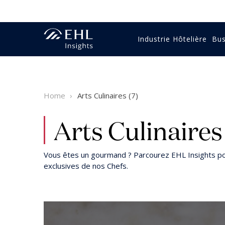
Industrie Hôtelière
Bu
Expertise en hôtellerie
Économie & Finance
Gastronomie
Formation & éducation
Stratégie entreprise
Vidéos
Intervie
Intervie
Gestion
Stratégi
Etudier 
Rapport
Home
Arts Culinaires (7)
Luxe
Digital & Technologie
Vin
Expertise en hôtellerie
Voyage 
Stratégi
Aliment
Recette
Arts Culinaires
Vous êtes un gourmand ? Parcourez EHL Insights pou
exclusives de nos Chefs.