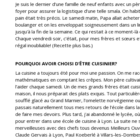
Je suis le dernier d’une famille de neuf enfants avec un 
foyer pour assurer la logistique d’une telle smala. On habita
pain était très précis. Le samedi matin, Papa allait achete
boulanger et on les enveloppait soigneusement dans un li
jusqu'à la fin de la semaine. Ce qui restait à ce moment-là é
Chaque vendredi soir, c’était, pour mes frères et sœurs e
régal inoubliable! (Recette plus bas.)
POURQUOI AVOIR CHOISI D’ÊTRE CUISINIER?
La cuisine a toujours été pour moi une passion. On me racon
mathématiques en comptant les crêpes. Mon père cultivait
l’aider chaque samedi. Un de mes grands frères était cuisin
maison, il nous préparait des plats exquis. Tout particul
soufflé glacé au Grand Marnier, l’omelette norvégienne ou l
passais naturellement tous mes retours de l’école dans la
de faire mes devoirs. Plus tard, j'ai abandonné le lycée, où 
pour entrer dans une école de cuisine à Lyon. La suite ne 
merveilleuses avec des chefs tous devenus Meilleurs Ouv
Claude Gervais à Lyon, Paul Koeberlé à Villars-les-Dombes