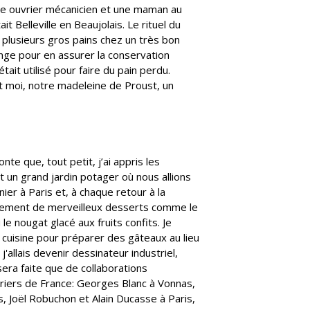
père ouvrier mécanicien et une maman au
it Belleville en Beaujolais. Le rituel du
r plusieurs gros pains chez un très bon
nge pour en assurer la conservation
tait utilisé pour faire du pain perdu.
t moi, notre madeleine de Proust, un
te que, tout petit, j’ai appris les
 un grand jardin potager où nous allions
ier à Paris et, à chaque retour à la
ièrement de merveilleux desserts comme le
e nougat glacé aux fruits confits. Je
 cuisine pour préparer des gâteaux au lieu
j'allais devenir dessinateur industriel,
sera faite que de collaborations
riers de France:
Georges Blanc à Vonnas,
, Joël Robuchon et Alain Ducasse à Paris,