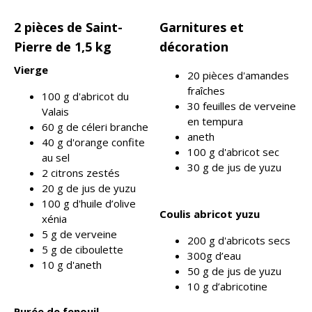
2 pièces de Saint-
Garnitures et
Pierre de 1,5 kg
décoration
Vierge
20 pièces d'amandes
fraîches
100 g d'abricot du
30 feuilles de verveine
Valais
en tempura
60 g de céleri branche
aneth
40 g d'orange confite
100 g d'abricot sec
au sel
30 g de jus de yuzu
2 citrons zestés
20 g de jus de yuzu
100 g d'huile d’olive
Coulis abricot yuzu
xénia
5 g de verveine
200 g d'abricots secs
5 g de ciboulette
300g d’eau
10 g d'aneth
50 g de jus de yuzu
10 g d’abricotine
Purée de fenouil