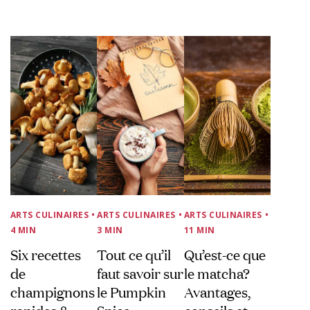
ARTS CULINAIRES
•
ARTS CULINAIRES
•
ARTS CULINAIRES
•
4 MIN
3 MIN
11 MIN
Six recettes
Tout ce qu’il
Qu’est-ce que
de
faut savoir sur
le matcha?
champignons
le Pumpkin
Avantages,
rapides &
Spice:
conseils et