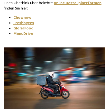
Einen Überblick über beliebte
online Bestellplattformen
finden Sie hier:
Chownow
Freshbytes
GloriaFood
MenuDrive