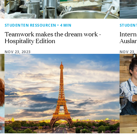
STUDENTEN RESSOURCEN
• 4 MIN
STUDEN
Teamwork makes the dream work -
Intern
Hospitality Edition
Ausla
NOV 23, 2023
NOV 23, 