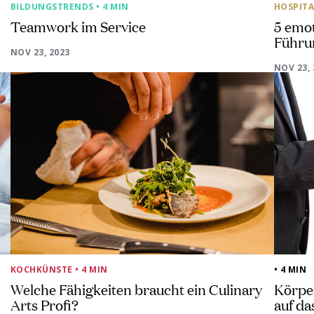
BILDUNGSTRENDS
• 4 MIN
HOSPITA
Teamwork im Service
5 emo
Führu
NOV 23, 2023
NOV 23, 
KOCHKÜNSTE
• 4 MIN
• 4 MIN
Welche Fähigkeiten braucht ein Culinary
Körpe
Arts Profi?
auf da