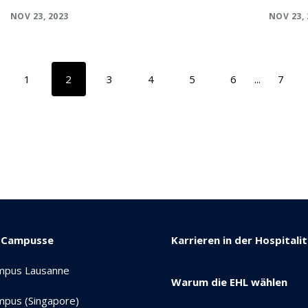
NOV 23, 2023
NOV 23, 
1
2
3
4
5
6
...
7
 Campusse
Karrieren in der Hospitali
mpus Lausanne
Warum die EHL wählen
pus (Singapore)