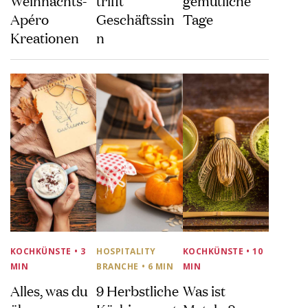
Apéro
Geschäftssin
Tage
Kreationen
n
KOCHKÜNSTE
• 3
HOSPITALITY
KOCHKÜNSTE
• 10
MIN
BRANCHE
• 6 MIN
MIN
Alles, was du
9 Herbstliche
Was ist