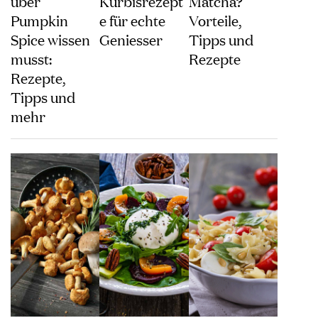
über
Kürbisrezept
Matcha?
Pumpkin
e für echte
Vorteile,
Spice wissen
Geniesser
Tipps und
musst:
Rezepte
Rezepte,
Tipps und
mehr