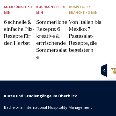
KOCHKÜNSTE
• 3
KOCHKÜNSTE
• 4
HOSPITALITY
MIN
MIN
BRANCHE
• 3 MIN
6 schnelle &
Sommerliche
Von Italien bis
einfache Pilz-
Rezepte: 6
Mexiko: 7
Rezepte für
kreative &
Pastasalat-
den Herbst
erfrischende
Rezepte, die
Sommersalat
begeistern
e
Kurse und Studiengänge im Überblick
Bachelor in International Hospitality Management