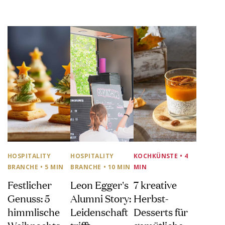
HOSPITALITY
HOSPITALITY
KOCHKÜNSTE
• 4
BRANCHE
• 5 MIN
BRANCHE
• 10 MIN
MIN
Festlicher
Leon Egger's
7 kreative
Genuss: 5
Alumni Story:
Herbst-
himmlische
Leidenschaft
Desserts für
Weihnachts-
trifft
gemütliche