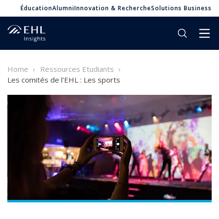
Éducation
Alumni
Innovation & Recherche
Solutions Business
Home
Ressources Etudiants
Les comités de l'EHL : Les sports